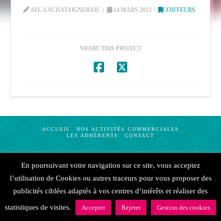
AEC-LACHATAIGNERAIE
14 MARS 2023
COIFFEURS
SHARE THIS PROJECT
ACCUEIL
NOS ACTIVITÉS COMMERCIALES
LES ADHÉRENTS
CONTACT
Création
Procom Probureau
|
Mentions légales
En poursuivant votre navigation sur ce site, vous acceptez
l’utilisation de Cookies ou autres traceurs pour vous proposer des
publicités ciblées adaptés à vos centres d’intérêts et réaliser des
statistiques de visites.
Accepter
Rejeter
Gestion des cookies