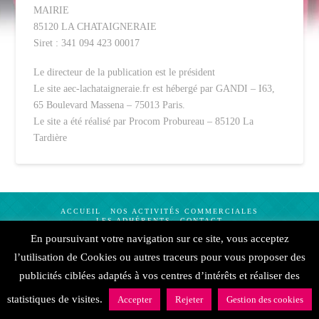
MAIRIE
85120 LA CHATAIGNERAIE
Siret : 341 094 423 00017
Le directeur de la publication est le président
Le site aec-lachataigneraie.fr est hébergé par GANDI – I63,
65 Boulevard Massena – 75013 Paris.
Le site a été réalisé par Procom Probureau – 85120 La
Tardière
ACCUEIL
NOS ACTIVITÉS COMMERCIALES
LES ADHÉRENTS
CONTACT
En poursuivant votre navigation sur ce site, vous acceptez
Création
Procom Probureau
|
Mentions légales
l’utilisation de Cookies ou autres traceurs pour vous proposer des
publicités ciblées adaptés à vos centres d’intérêts et réaliser des
statistiques de visites.
Accepter
Rejeter
Gestion des cookies