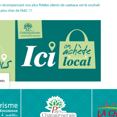
récompensant nos plus fidèles clients de cadeaux est le souhait
 plus cher de l’AEC !!!
ents