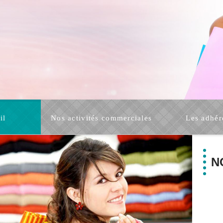
il
Nos activités commerciales
Les adhér
N